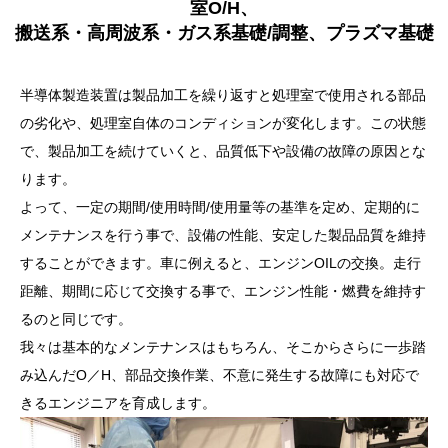
室O/H、
搬送系・高周波系・ガス系基礎/調整、プラズマ基礎
半導体製造装置は製品加工を繰り返すと処理室で使用される部品
の劣化や、処理室自体のコンディションが変化します。この状態
で、製品加工を続けていくと、品質低下や設備の故障の原因とな
ります。
よって、一定の期間/使用時間/使用量等の基準を定め、定期的に
メンテナンスを行う事で、設備の性能、安定した製品品質を維持
することができます。車に例えると、エンジンOILの交換。走行
距離、期間に応じて交換する事で、エンジン性能・燃費を維持す
るのと同じです。
我々は基本的なメンテナンスはもちろん、そこからさらに一歩踏
み込んだO／H、部品交換作業、不意に発生する故障にも対応で
きるエンジニアを育成します。