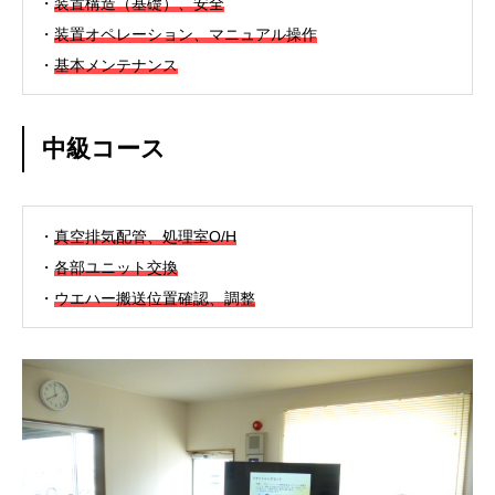
・
装置構造（基礎）、安全
・
装置オペレーション、マニュアル操作
・
基本メンテナンス
中級コース
・
真空排気配管、処理室O/H
・
各部ユニット交換
・
ウエハー搬送位置確認、調整