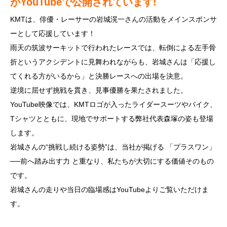
がYouTubeで公開されています!
KMTは、俳優・レーサーの岩城滉一さんの活動をメインスポンサ
ーとして応援しています！
雨天の筑波サーキットで行われたレースでは、転倒による左手骨
折というアクシデントに見舞われながらも、岩城さんは「応援し
てくれる方がいるから」と決勝レースへの出場を決意。
逆境に屈せず挑戦を貫き、見事優勝を果たされました。
YouTube映像では、KMTロゴが入ったライダースーツやバイク、
Tシャツとともに、現地でサポートする弊社代表森塚の姿も登場
します。
岩城さんの“挑戦し続ける姿勢”は、当社が掲げる 「プラスワン」
──前へ踏み出す力 と重なり、私たちが大切にする価値そのもの
です。
岩城さんの走りや当日の臨場感はYouTubeよりご覧いただけま
す。