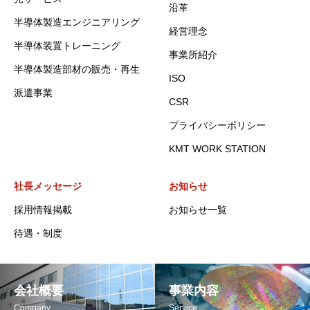
沿革
半導体製造エンジニアリング
経営理念
半導体装置トレーニング
事業所紹介
半導体製造部材の販売・再生
ISO
派遣事業
CSR
プライバシーポリシー
KMT WORK STATION
社長メッセージ
お知らせ
採用情報掲載
お知らせ一覧
待遇・制度
会社概要
事業内容
Company
Service